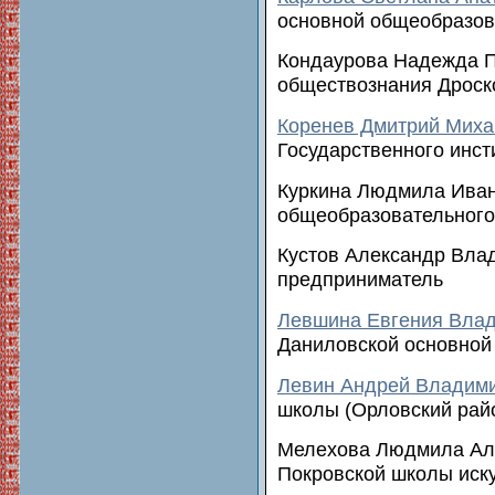
основной общеобразо
Кондаурова Надежда П
обществознания Дроск
Коренев Дмитрий Миха
Государственного инсти
Куркина Людмила Иван
общеобразовательного
Кустов Александр Вла
предприниматель
Левшина Евгения Вла
Даниловской основной
Левин Андрей Владим
школы (Орловский рай
Мелехова Людмила Але
Покровской школы иск