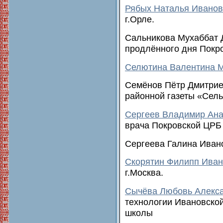
Рябых Наталья Ивано
г.Орле.
Сальникова Мухаббат 
продлённого дня Покр
Селютина Валентина 
Семёнов Пётр Дмитрие
районной газеты «Сел
Сергеев Владимир Ана
врача Покровской ЦРБ
Сергеева Галина Иван
Скорятин Филипп Иван
г.Москва.
Сычёва Любовь Алекс
технологии Ивановско
школы