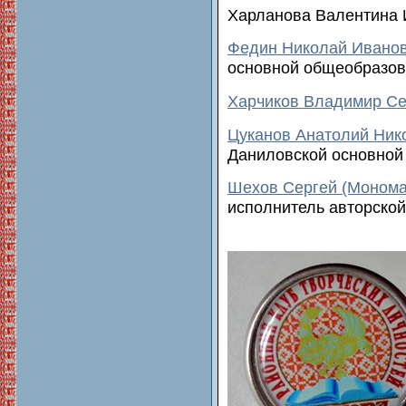
Харланова Валентина 
Федин Николай Ивано
основной общеобразо
Харчиков Владимир С
Цуканов Анатолий Ник
Даниловской основной
Шехов Сергей (Монома
исполнитель авторской