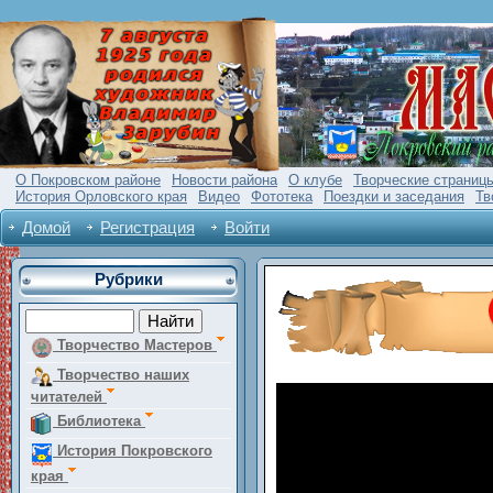
О Покровском районе
Новости района
О клубе
Творческие страниц
История Орловского края
Видео
Фототека
Поездки и заседания
Тв
Домой
Регистрация
Войти
Рубрики
Творчество Мастеров
Творчество наших
читателей
Библиотека
История Покровского
края