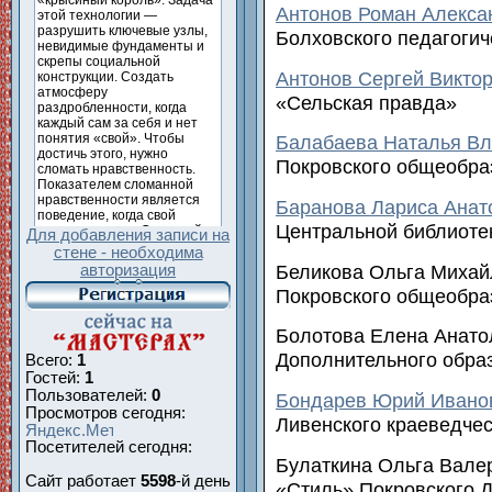
Антонов Роман Алекса
Болховского педагогич
Антонов Сергей Викто
«Сельская правда»
Балабаева Наталья В
Покровского общеобра
Баранова Лариса Анат
Центральной библиоте
Для добавления записи на
стене - необходима
Беликова Ольга Михай
авторизация
Покровского общеобра
Болотова Елена Анато
Дополнительного обра
Всего:
1
Гостей:
1
Пользователей:
0
Бондарев Юрий Ивано
Просмотров сегодня:
Ливенского краеведчес
Посетителей сегодня:
Булаткина Ольга Вале
Сайт работает
5598
-й день
«Стиль» Покровского 