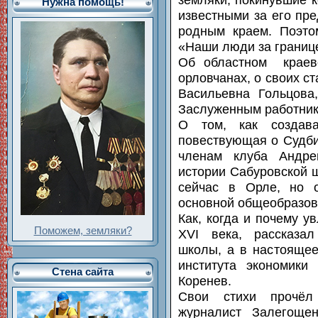
Нужна помощь!
известными за его пр
родным краем. Поэто
«Наши люди за границ
Об областном краеве
орловчанах, о своих ст
Васильевна Гольцова
Заслуженным работник
О том, как создава
повествующая о Судби
членам клуба Андре
истории Сабуровской 
сейчас в Орле, но 
основной общеобразов
Как, когда и почему 
Поможем, земляки?
XVI века, рассказа
школы, а в настоящее
института экономики
Стена сайта
Коренев.
Свои стихи прочёл
журналист Залегощен