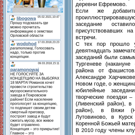
деревни Ефремово.
Если же добавить
проиллюстрировавшую
заседание остав
присутствовавших н
встречи.
С тех пор прошло у
девятнадцать замечат
заседаний были самым
Тургеневе (накануне 
района от фашистов
Александре Харчикове
Новом годе, о женщин
юбилейные заседан
творческие поездки –
(Ливенский район), в
район), в Вяжи (Но
Лутовиново, в Курск
Коренной Божьей мате
В 2010 году члены кл