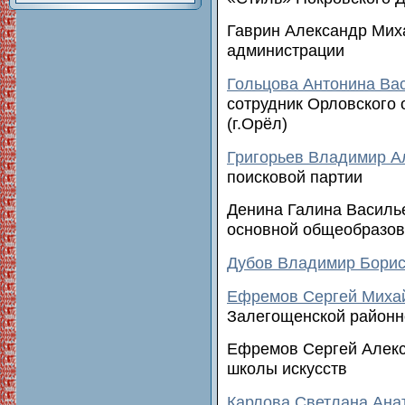
Гаврин Александр Мих
администрации
Гольцова Антонина Ва
сотрудник Орловского 
(г.Орёл)
Григорьев Владимир А
поисковой партии
Денина Галина Василь
основной общеобразо
Дубов Владимир Бори
Ефремов Сергей Миха
Залегощенской районн
Ефремов Сергей Алекс
школы искусств
Карлова Светлана Ана