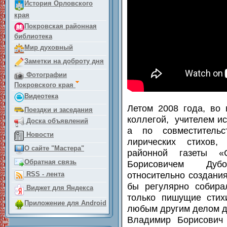
История Орловского
края
Покровская районная
библиотека
Мир духовный
Заметки на доброту дня
Фотографии
Покровского края
Видеотека
Летом 2008 года, во
Поездки и заседания
коллегой, учителем и
Доска объявлений
а по совместительс
Новости
лирических стихов,
О сайте "Мастера"
районной газеты «
Обратная связь
Борисовичем Дубо
относительно создани
RSS - лента
бы регулярно собира
Виджет для Яндекса
только пишущие стих
Приложение для Android
любым другим делом д
Владимир Борисович