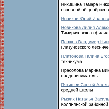
Никишина Тамара Нико
основной общеобразо
Новиков Юрий Иванов
Новикова Лилия Алекс
Тимирязевского филиа
Пашков Владимир Ник
Глазуновского лесниче
Платонова Галина Его
техникума
Прасолова Марина Вик
предприниматель
Пятишев Сергей Алекс
средней школы
Рыжих Наталья Васил
Колпнянской районной 