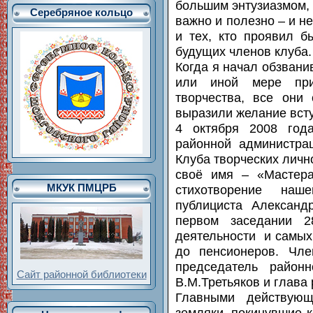
большим энтузиазмом, 
Серебряное кольцо
важно и полезно – и не
и тех, кто проявил б
будущих членов клуба.
Когда я начал обзвани
или иной мере пр
творчества, все они
выразили желание всту
4 октября 2008 год
районной администрац
Клуба творческих лично
своё имя – «Мастера
МКУК ПМЦРБ
стихотворение наше
публициста Александ
первом заседании 2
деятельности и самых
до пенсионеров. Чле
председатель район
Сайт районной библиотеки
В.М.Третьяков и глава
Главными действую
земляки, покинувшие к