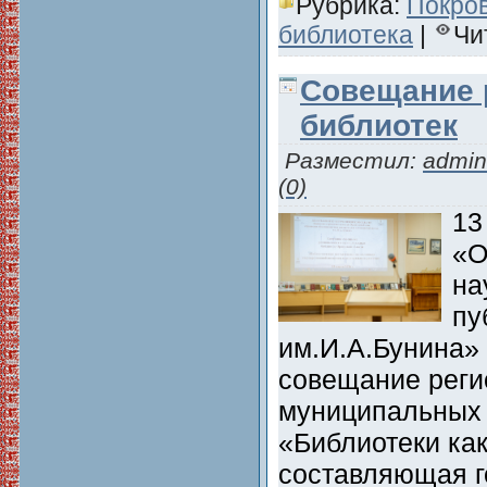
Рубрика:
Покро
библиотека
|
Чи
Совещание 
библиотек
Разместил:
admin
(0)
13
«О
на
пу
им.И.А.Бунина»
совещание реги
муниципальных 
«Библиотеки ка
составляющая г