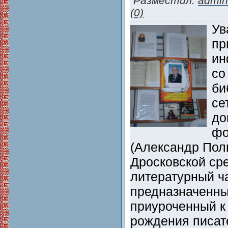
Разместил:
admin
(0)
Ув
пр
ин
со
би
се
до
фо
(Александр Пол
Дросковской ср
литературный ч
предназначенны
приуроченный к
рождения писате