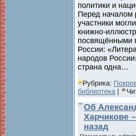
политики и наци
Перед началом 
участники могли
книжно-иллюстр
посвящёнными г
России: «Литер
народов России
страна одна…
Рубрика:
Покро
библиотека
|
Чи
Об Алексан
Харчикове –
назад