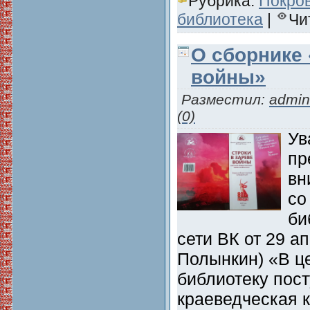
Рубрика:
Покро
библиотека
|
Чи
О сборнике 
войны»
Разместил:
admin
(0)
Ув
пр
вн
со
би
сети ВК от 29 а
Полынкин) «В ц
библиотеку пос
краеведческая к