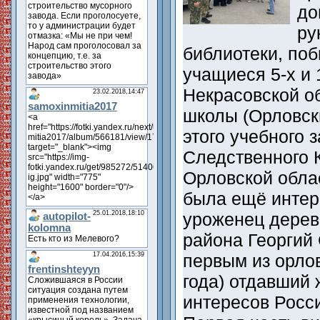
до
ру
библиотеки, по
учащиеся 5-х и 
Некрасовской о
школы (Орловск
этого учебного 
Следственного 
Орловской облас
была ещё интер
уроженец дерев
района Георгий
первым из орло
года) отдавший
интересов Росси