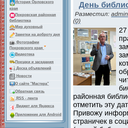
История Орловского
День библио
края
Разместил:
admin
Покровская районная
(0)
библиотека
Мир духовный
27
Заметки на доброту дня
пр
Фотографии
за
Покровского края
за
Видеотека
ко
Поездки и заседания
Доска объявлений
об
Новости
чи
О сайте "Мастера"
би
Обратная связь
районная библи
RSS - лента
отметить эту да
Виджет для Яндекса
Привожу информ
Приложение для Android
страничек в соц