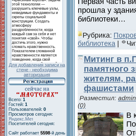
Первая часть ви
прошла у здани
библиотеки…
Рубрика:
Покро
библиотека
|
Чи
Митинг в п.
Для добавления записи на
памятного 
стене - необходима
авторизация
жителям, р
фашистами
Разместил:
admin
Всего:
1
(0)
Гостей:
1
Пользователей:
0
В 
Просмотров сегодня:
По
Посетителей сегодня:
От
Сайт работает
5598
-й день