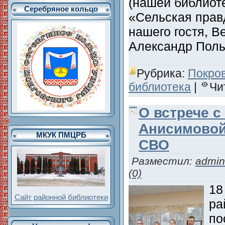
(нашей библиоте
Серебряное кольцо
«Сельская прав
нашего гостя, В
Александр Пол
Рубрика:
Покро
библиотека
|
Чи
О встрече с
Анисимовой
МКУК ПМЦРБ
СВО
Разместил:
admin
(0)
18
Сайт районной библиотеки
ра
по