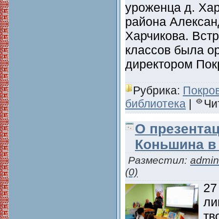
уроженца д. Ха
района Алексан
Харчикова. Встр
классов была о
директором По
Рубрика:
Покро
библиотека
|
Чи
О презента
Коньшина в
Разместил:
admin
(0)
27
ли
тв