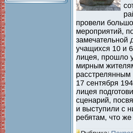
со
ра
провели большо
мероприятий, п
замечательной д
учащихся 10 и 6
лицея, прошло у
мирным жителям
расстрелянным
17 сентября 194
лицея подготов
сценарий, посв
и выступили с н
ребятам, что ж