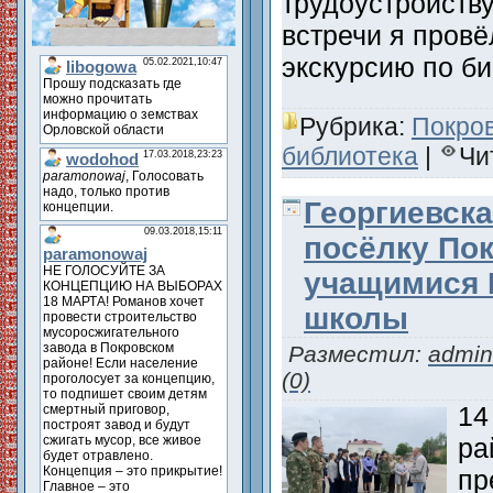
трудоустройству
встречи я пров
экскурсию по б
Рубрика:
Покро
библиотека
|
Чи
Георгиевска
посёлку Пок
учащимися 
школы
Разместил:
admin
(0)
14
ра
пр