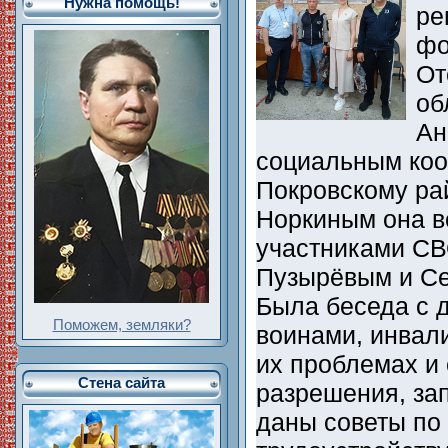
Нужна помощь!
ре
фо
От
об
Ан
социальным коо
Покровскому ра
Норкиным она в
участниками СВ
Пузырёвым и С
Была беседа с
Поможем, земляки?
воинами, инвал
их проблемах и 
Стена сайта
разрешения, за
даны советы по