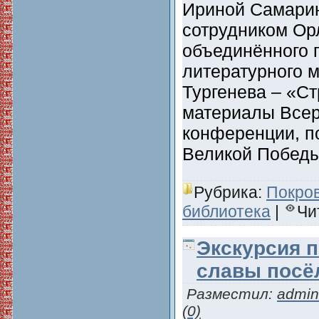
Ириной Самари
сотрудником Ор
объединённого 
литературного м
Тургенева – «Ст
материалы Всер
конференции, п
Великой Победы
Рубрика:
Покро
библиотека
|
Чи
Экскурсия 
славы посё
Разместил:
admin
(0)