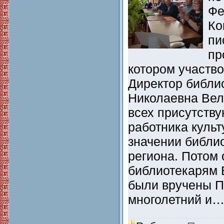
Фе
Ко
пи
пр
котором участво
Директор библи
Николаевна Вел
всех присутств
работника культ
значении библио
региона. Потом
библиотекарям 
были вручены П
многолетний и