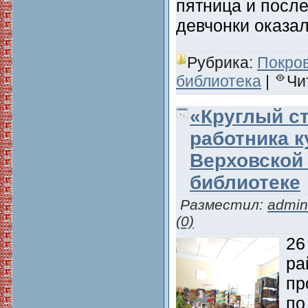
пятница и после
девчонки оказа
Рубрика:
Покро
библиотека
|
Чи
«Круглый с
работника к
Верховской
библиотеке
Разместил:
admin
(0)
26
ра
пр
по