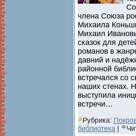
Со
члена Союза ро
Михаила Коньши
Михаил Иванови
сказок для дете
романов в жанр
давний и надёж
районной библио
встречался со с
наших стенах. Н
выступила иниц
встречи…
Рубрика:
Покро
библиотека
|
Чи