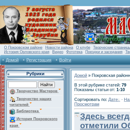
О Покровском районе
Новости района
О клубе
Творческие страниц
История Орловского края
Видео
Фототека
Поездки и заседания
Тв
Домой
Регистрация
Войти
Рубрики
Домой
» Покровская район
В этой рубрике статей
:
79
Показаны статьи от
:
1-10
Творчество Мастеров
Творчество наших
Сортировать по
:
Дате
·
На
Просмотрам
читателей
Библиотека
Здесь всегд
История Покровского
отметили О
края