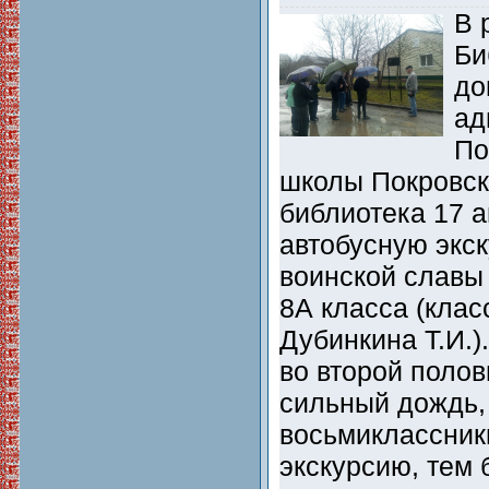
В 
Би
до
ад
По
школы Покровск
библиотека 17 
автобусную экс
воинской славы
8А класса (клас
Дубинкина Т.И.).
во второй полов
сильный дождь, 
восьмиклассники
экскурсию, тем 