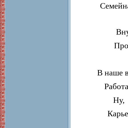
Семейна
Вну
Про
В наше 
Работа
Ну, 
Карье