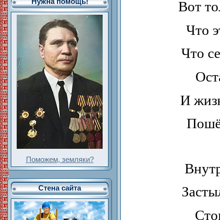
Нужна помощь!
Вот то
Что э
Что с
Ост
И жиз
Пошё
Поможем, земляки?
Внутр
Засты
Стена сайта
Сто