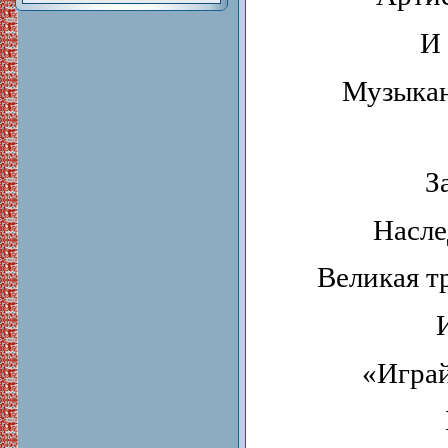
И 
Музыкан
З
Насле
Великая т
«Играй