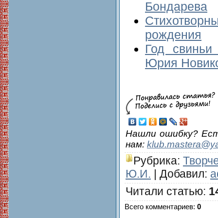
Бондарева
Стихотворны
рождения
Год свиньи
Юрия Новик
Нашли ошибку? Ес
нам:
klub.mastera@y
Рубрика
:
Творч
Ю.И.
|
Добавил
:
a
Читали статью
:
1
Всего комментариев
:
0