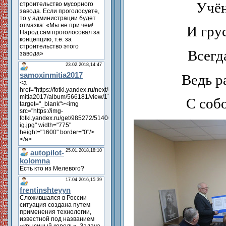
Учён
И гру
Всегд
Ведь р
С соб