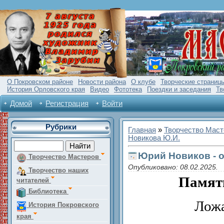
О Покровском районе
Новости района
О клубе
Творческие страниц
История Орловского края
Видео
Фототека
Поездки и заседания
Тв
Домой
Регистрация
Войти
Рубрики
Главная
»
Творчество Маст
Новикова Ю.И.
Юрий Новиков - о
Творчество Мастеров
Опубликовано: 08.02.2025.
Творчество наших
Памят
читателей
Библиотека
Ложа
История Покровского
края