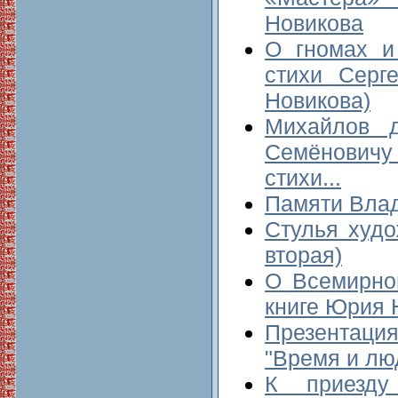
Новикова
О гномах и
стихи Сер
Новикова)
Михайлов 
Семёновичу
стихи...
Памяти Вла
Стулья худо
вторая)
О Всемирно
книге Юрия 
Презентаци
"Время и лю
К приезду