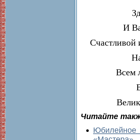
З
И Ва
Счастливой 
Н
Всем 
Велик
Читайте такж
Юбилейно
«Мастера