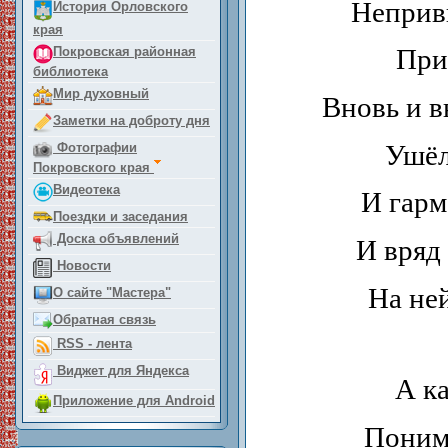
Неприв
История Орловского
края
При
Покровская районная
библиотека
Мир духовный
Вновь и в
Заметки на доброту дня
Ушёл
Фотографии
Покровского края
Видеотека
И гарм
Поездки и заседания
Доска объявлений
И вряд
Новости
На ней
О сайте "Мастера"
Обратная связь
RSS - лента
Виджет для Яндекса
А ка
Приложение для Android
Поним