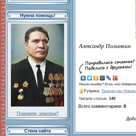
Нужна помощь!
Александр Полынкин
Нашли ошибку? Есть что добавит
Рубрика
:
Творчество Новик
Читали статью
:
140
Всего комментариев
:
0
Поможем, земляки?
Доба
Стена сайта