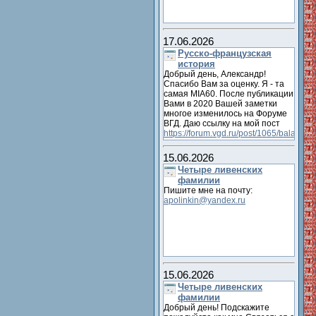
17.06.2026
Русско-французская
история
Добрый день, Александр!
Спасибо Вам за оценку. Я - та
самая MIA60. После публикации
Вами в 2020 Вашей заметки
многое изменилось на Форуме
ВГД. Даю ссылку на мой пост
https://forum.vgd.ru/post/1065/balab
Отец Ахилла Виаллата
официально женился на
15.06.2026
Габриэль-Анне-Марии Ренго -
Четыре ливенских
сестре жены художника Клода
фамилии
Монэ. И определены родители
Пишите мне на почту:
Вашего героя Ивана
apolinkin@yandex.ru
Александровича Глебова
15.06.2026
Четыре ливенских
фамилии
Добрый день! Подскажите