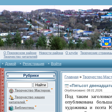
О Покровском районе
Новости района
О клубе
Творческие страниц
Творчество читателей
Домой
Регистрация
Войти
Рубрики
Главная
»
Творчество Мас
«Пятьсот двенадцат
Творчество Мастеров
Опубликовано: 08.01.2026.
Под таким заголовк
Творчество наших
опубликована больша
читателей
художника и поэта Ю
Библиотека