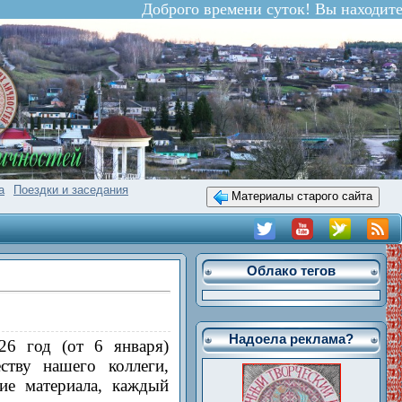
Доброго времени суток! Вы находитесь 
а
Поездки и заседания
Материалы старого сайта
Облако тегов
Надоела реклама?
6 год (от 6 января)
ству нашего коллеги,
ие материала, каждый