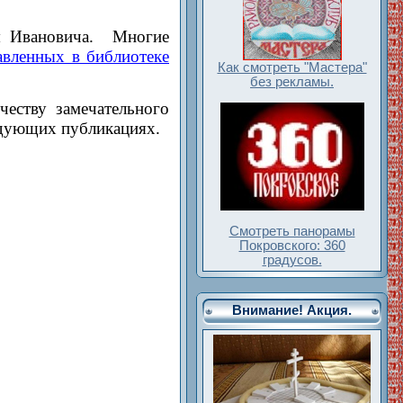
я Ивановича. Многие
авленных в библиотеке
Как смотреть "Мастера"
без рекламы.
еству замечательного
едующих публикациях.
Смотреть панорамы
Покровского: 360
градусов.
Внимание! Акция.