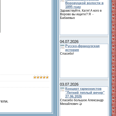
Воровуцкой волости в
1895 году
Здравствуйте, Катя! А кого в
Ворово вы ищите? Я -
Бабаевых
04.07.2026
Русско-французская
история
Спасибо!
03.07.2026
Концерт гармонистов
"Летний теплый вечер"
27.06.2026
Спасибо большое Александр
тели.
Михайлович 🤝