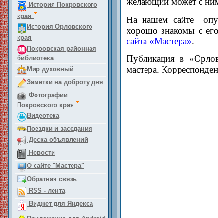
желающий может с ним
История Покровского
края
На нашем сайте опу
История Орловского
хорошо знакомы с его
края
сайта «Мастера»
.
Покровская районная
Публикация в «Орлов
библиотека
мастера. Корреспонде
Мир духовный
Заметки на доброту дня
Фотографии
Покровского края
Видеотека
Поездки и заседания
Доска объявлений
Новости
О сайте "Мастера"
Обратная связь
RSS - лента
Виджет для Яндекса