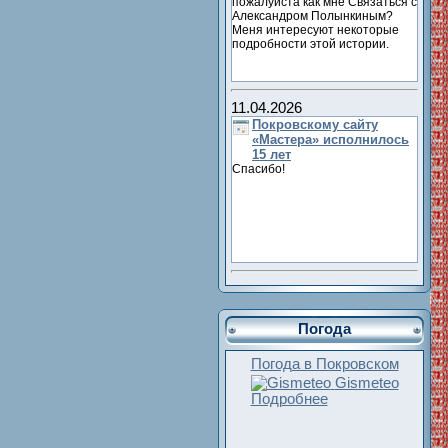
пожалуйста как мне Связаться с
Александром Полынкиным?
Меня интересуют некоторые
подробности этой истории.
11.04.2026
Покровскому сайту
«Мастера» исполнилось
15 лет
Спасибо!
Погода
Погода в Покровском
Gismeteo
Подробнее