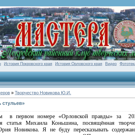
ы
История Покровского края
История Орловского края
Видео
Фототек
теров
»
Творчество Новикова Ю.И.
ь стульев»
ом в первом номере «Орловской правды» за 202
я статья Михаила Коньшина, посвящённая творче
рия Новикова. Я не буду пересказывать содержан