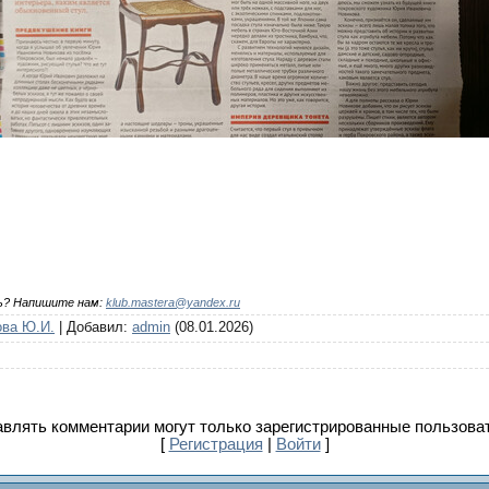
ь? Напишите нам:
klub.mastera@yandex.ru
ова Ю.И.
|
Добавил
:
admin
(08.01.2026)
влять комментарии могут только зарегистрированные пользова
[
Регистрация
|
Войти
]