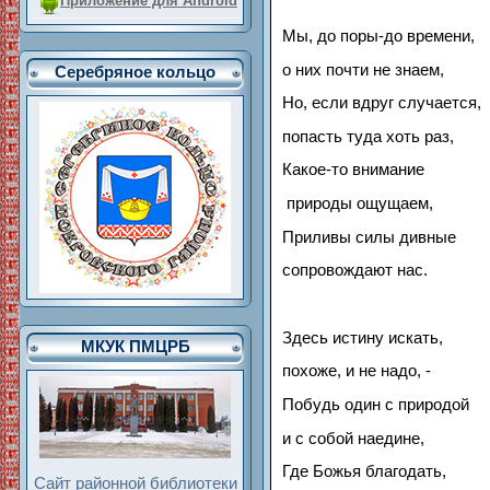
Приложение для Android
Мы, до поры-до времени,
о них почти не знаем,
Серебряное кольцо
Но, если вдруг случается,
попасть туда хоть раз,
Какое-то внимание
природы ощущаем,
Приливы силы дивные
сопровождают нас.
Здесь истину искать,
МКУК ПМЦРБ
похоже, и не надо, -
Побудь один с природой
и с собой наедине,
Где Божья благодать,
Сайт районной библиотеки