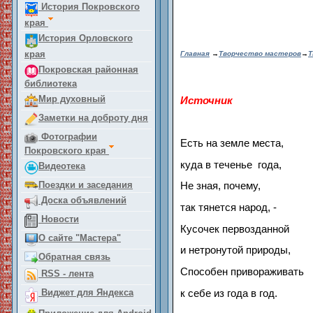
История Покровского
края
История Орловского
края
Главная
→
Творчество мастеров
→
Т
Покровская районная
библиотека
Мир духовный
Источник
Заметки на доброту дня
Фотографии
Есть на земле места,
Покровского края
куда в теченье года,
Видеотека
Поездки и заседания
Не зная, почему,
Доска объявлений
так тянется народ, -
Новости
Кусочек первозданной
О сайте "Мастера"
и нетронутой природы,
Обратная связь
Способен привораживать
RSS - лента
Виджет для Яндекса
к себе из года в год.