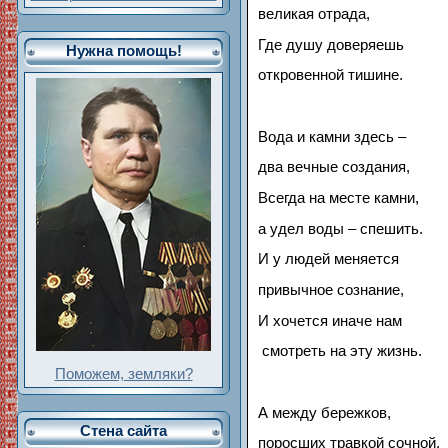
великая отрада,
Где душу доверяешь
Нужна помощь!
откровенной тишине.
Вода и камни здесь –
два вечные создания,
Всегда на месте камни,
а удел воды – спешить.
И у людей меняется
привычное сознание,
И хочется иначе нам
смотреть на эту жизнь.
Поможем, земляки?
А между бережков,
Стена сайта
поросших травкой сочной,