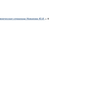
ворческая страница Новикова Ю.И.
→☺