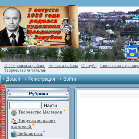
О Покровском районе
Новости района
О клубе
Творческие страниц
Творчество читателей
Домой
Регистрация
Войти
Рубрики
Творчество Мастеров
Творчество наших
читателей
Библиотека