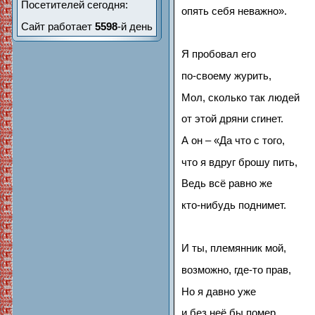
Посетителей сегодня:
опять себя неважно».
Сайт работает
5598
-й день
Я пробовал его
по-своему журить,
Мол, сколько так людей
от этой дряни сгинет.
А он – «Да что с того,
что я вдруг брошу пить,
Ведь всё равно же
кто-нибудь поднимет.
И ты, племянник мой,
возможно, где-то прав,
Но я давно уже
и без неё бы помер,