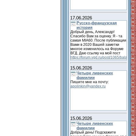
17.06.2026
Русско-французская
история
Добрый день, Александр!
Спасибо Вам за оценку. Я - та
самая MIA60. После публикации
Вами в 2020 Вашей заметки
многое изменилось на Форуме
ВГД. Даю ссылку на мой пост
https://forum.vgd.ru/post/1065/balab
Отец Ахилла Виаллата
официально женился на
15.06.2026
Габриэль-Анне-Марии Ренго -
Четыре ливенских
сестре жены художника Клода
фамилии
Монэ. И определены родители
Пишите мне на почту:
Вашего героя Ивана
apolinkin@yandex.ru
Александровича Глебова
15.06.2026
Четыре ливенских
фамилии
Добрый день! Подскажите