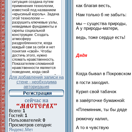
как благая весть,
Нам только б не забыть:
мы – существа природы,
А у природы-матери,
ведь, тоже сердце есть!
Дядя
Когда бывал в Покровском
Для добавления записи на
стене - необходима
в гости заходил.
авторизация
Курил свой табачок
в завёрточке бумажной:
«Племянник, ты бы дяде
Всего:
1
Гостей:
1
рюмочку налил,
Пользователей:
0
Просмотров сегодня:
А то я чувствую