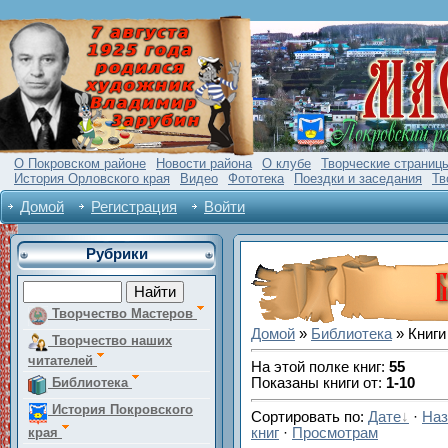
О Покровском районе
Новости района
О клубе
Творческие страниц
История Орловского края
Видео
Фототека
Поездки и заседания
Тв
Домой
Регистрация
Войти
Рубрики
Творчество Мастеров
Домой
»
Библиотека
» Книги
Творчество наших
читателей
На этой полке книг
:
55
Библиотека
Показаны книги от
:
1-10
История Покровского
Сортировать по
:
Дате
·
Наз
края
книг
·
Просмотрам