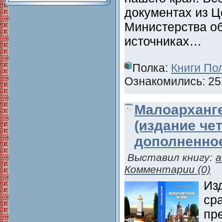
документах из Ц
Министерства о
источниках…
Полка:
Книги По
Ознакомились: 257
Малоарханг
(издание че
дополненно
Выставил книгу:
a
Комментарии (0)
Из
ср
пр