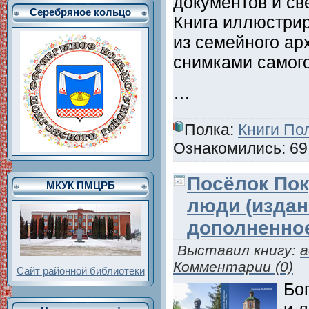
документов и св
Серебряное кольцо
Книга иллюстри
из семейного ар
снимками самого
…
Полка:
Книги По
Ознакомились: 69 
Посёлок Пок
МКУК ПМЦРБ
люди (издан
дополненно
Выставил книгу:
a
Комментарии (0)
Сайт районной библиотеки
Бо
и 