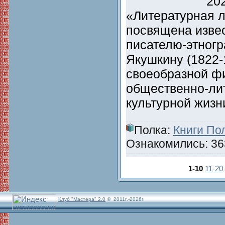
202
«Литературная 
посвящена изве
писателю-этног
Якушкину (1822-
своеобразной фи
общественно-ли
культурной жизн
Полка:
Книги По
Ознакомились: 363
1-10
11-20
Клуб "Мастера" 2.0
© 2011г.-2026г.