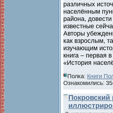
различных источ
населённым пун
района, довести
известные сейча
Авторы убеждены
как взрослым, т
изучающим истор
книга – первая 
«История насел
Полка:
Книги По
Ознакомились: 356
Покровский 
иллюстриро