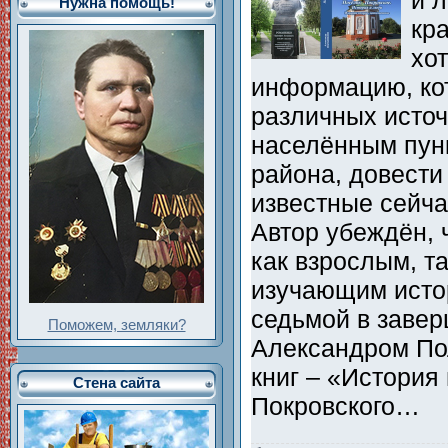
Нужна помощь!
кр
хо
информацию, кот
различных источ
населённым пун
района, довести
известные сейча
Автор убеждён, 
как взрослым, т
изучающим исто
седьмой в завер
Поможем, земляки?
Александром По
книг – «История
Стена сайта
Покровского…