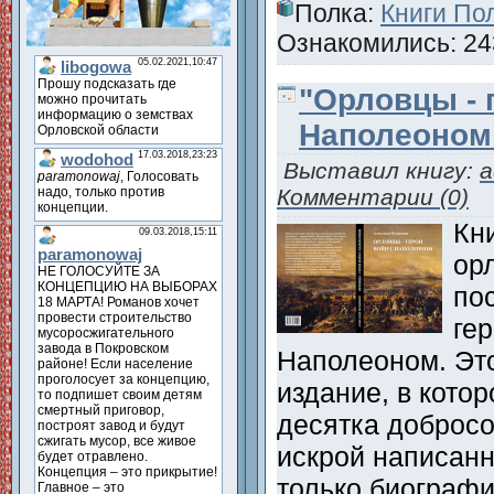
Полка:
Книги По
Ознакомились: 243
"Орловцы - 
Наполеоном
Выставил книгу:
a
Комментарии (0)
Кн
ор
по
ге
Наполеоном. Это
издание, в кото
десятка добросо
искрой написанн
только биограф