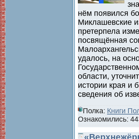
зн
нём появился б
Миклашевские из
претерпела изме
посвящённая со
Малоархангельск
удалось, на осн
Государственно
области, уточни
истории края и 
сведения об из
Полка:
Книги По
Ознакомились: 443
«Верхнежёр