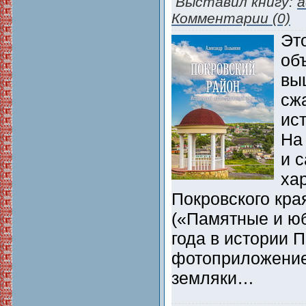
Выставил книгу:
a
Комментарии (0)
Эт
об
вы
сж
ист
На
и с
ха
Покровского кра
(«Памятные и ю
года в истории 
фотоприложени
земляки…