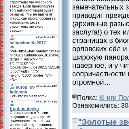
замечательных з
приводит прежд
(архивные разыс
заслуга!) о тех 
страницах в био
орловских сёл и
широкую панорам
наверное, и у ч
сопричастности 
огромной…
Полка:
Книги По
Ознакомились: 304
"Золотые з