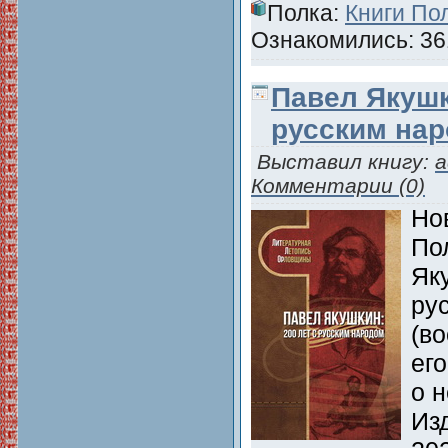
Полка:
Книги По
Ознакомились: 361
Павел Якушк
русским на
Выставил книгу:
a
Комментарии (0)
Но
По
Як
ру
(в
ег
о н
Из