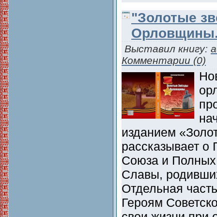
"Золотые з
Орловщины.
Выставил книгу:
a
Комментарии (0)
Но
ор
пр
на
изданием «Золот
рассказывает о 
Союза и Полных
Славы, родивши
Отдельная част
Героям Советск
свои жизни при