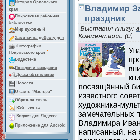
История Орловского
Владимир За
края
праздник
Покровская районная
библиотека
Выставил книгу:
a
Мир духовный
Комментарии (0)
Заметки на доброту дня
Фотографии
Ув
Покровского края
пр
Видеотека
вн
Поездки и заседания
Доска объявлений
кни
Новости
посвящённый би
О сайте "Мастера"
известного совет
Обратная связь
художника-мульт
RSS - лента
замечательных п
Виджет для Яндекса
Владимира Иван
Приложение для Android
написанный, на 