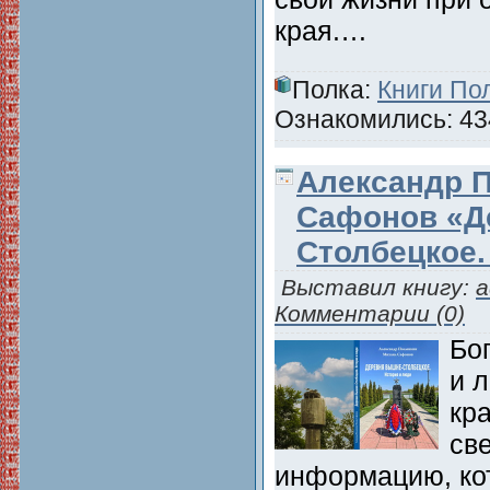
края.…
Полка:
Книги По
Ознакомились: 434
Александр 
Сафонов «Д
Столбецкое.
Выставил книгу:
a
Комментарии (0)
Бо
и 
кр
св
информацию, кот