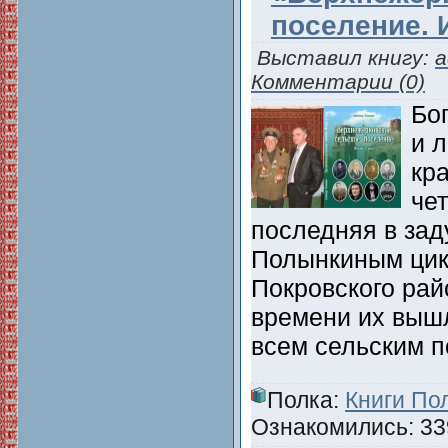
поселение. 
Выставил книгу:
a
Комментарии (0)
Бо
и 
кра
че
последняя в зад
Полынкиным цик
Покровского рай
времени их вышл
всем сельским 
Полка:
Книги По
Ознакомились: 339