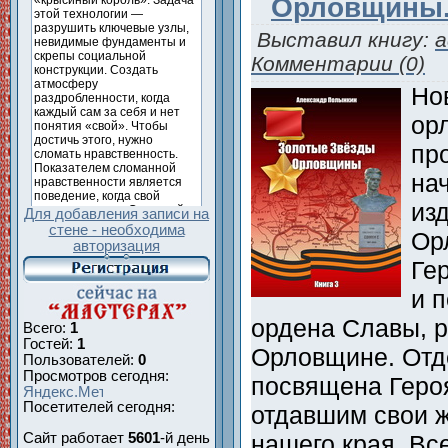
Орловщины.
Выставил книгу:
a
Комментарии (0)
Но
ор
пр
на
из
Для добавления записи на
стене - необходима
Ор
авторизация
Ге
и 
ордена Славы, 
Всего:
1
Гостей:
1
Орловщине. Отд
Пользователей:
0
Просмотров сегодня:
посвящена Геро
Посетителей сегодня:
отдавшим свои 
нашего края. Вс
Сайт работает
5601
-й день