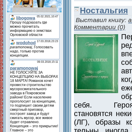
Ностальгия
Выставил книгу:
a
Комментарии (0)
Пе
ре
в
со
ав
ко
еж
об
себя. Героя
становятся неки
(ЛГ), образы к
тельны, иногд