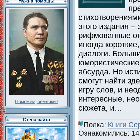
Нужна помощь!
пр
стихотворениями
этого издания – 
рифмованные от
иногда короткие
диалоги. Больши
юмористические
абсурда. Но ист
смогут найти зд
игру слов, и не
интересные, не
Поможем, земляки?
сюжета, и…
Стена сайта
Полка:
Книги Се
Ознакомились: 140