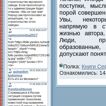
поступки, мыс
порой совершенн
Увы, некото
напрямую в ст
жизнью автора
Люди, при
образованны
допускают поня
Полка:
Книги Се
Ознакомились: 144