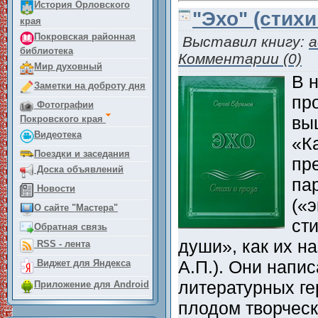
История Орловского
"Эхо" (стихи
края
Покровская районная
Выставил книгу:
a
библиотека
Комментарии (0)
Мир духовный
В н
Заметки на доброту дня
пр
Фотографии
вы
Покровского края
Видеотека
«Ка
Поездки и заседания
пр
Доска объявлений
па
Новости
(«
О сайте "Мастера"
ст
Обратная связь
души», как их н
RSS - лента
А.П.). Они напи
Виджет для Яндекса
литературных ге
Приложение для Android
плодом творчес