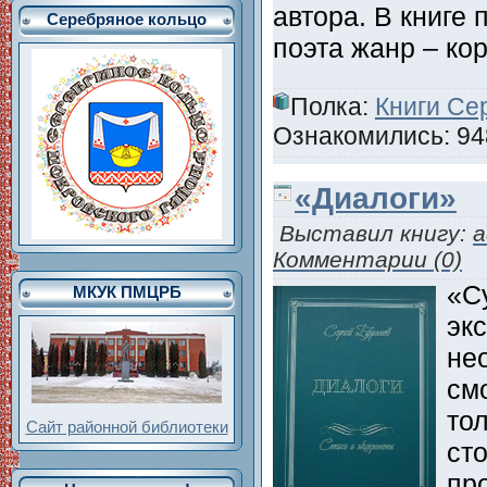
автора. В книге
Серебряное кольцо
поэта жанр – ко
Полка:
Книги Се
Ознакомились: 948
«Диалоги»
Выставил книгу:
a
Комментарии (0)
«Су
МКУК ПМЦРБ
эк
не
см
тол
Сайт районной библиотеки
ст
пр