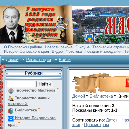
О Покровском районе
Новости района
О клубе
Творческие страниц
История Орловского края
Видео
Фототека
Поездки и заседания
Тв
Домой
Регистрация
Войти
Рубрики
Творчество Мастеров
Домой
»
Библиотека
» Книги
Творчество наших
читателей
На этой полке книг
:
3
Библиотека
Показаны книги от
:
1-3
История Покровского
Сортировать по
:
Дате
·
Наз
края
книг
·
Просмотрам