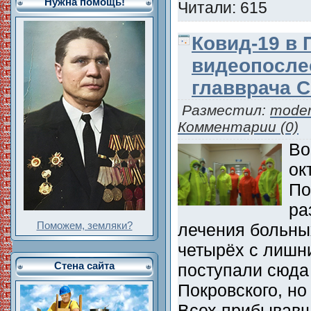
Нужна помощь!
Читали: 615
Ковид-19 в 
видеопосле
главврача С
Разместил:
moder
Комментарии (0)
Во
ок
По
ра
лечения больны
Поможем, земляки?
четырёх с лишн
поступали сюда 
Стена сайта
Покровского, но
Всех прибывавш