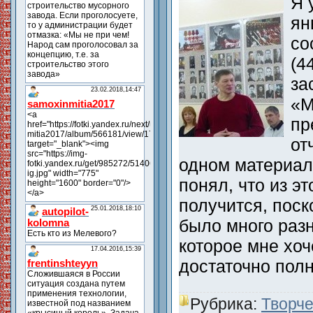
Я 
ян
со
(4
за
«М
пр
от
одном материале
понял, что из эт
получится, поск
было много разн
которое мне хоч
достаточно по
Рубрика:
Творче