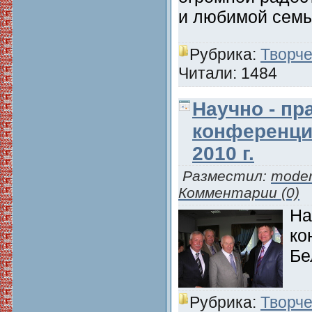
и любимой сем
Рубрика:
Творче
Читали: 1484
Научно - пр
конференци
2010 г.
Разместил:
moder
Комментарии (0)
На
ко
Бе
Рубрика:
Творче