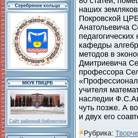
80 статей, пом
Серебряное кольцо
наших земляков 
Покровской ЦР
Анатольевича С
педагогических
кафедры алгебр
методов в экон
Дмитриевича Се
профессора Се
«Профессиональ
МКУК ПМЦРБ
учителя математ
наследии Ф.С.А
чуть позже. А в
и двух его соа
Сайт районной библиотеки
Рубрика:
Творче