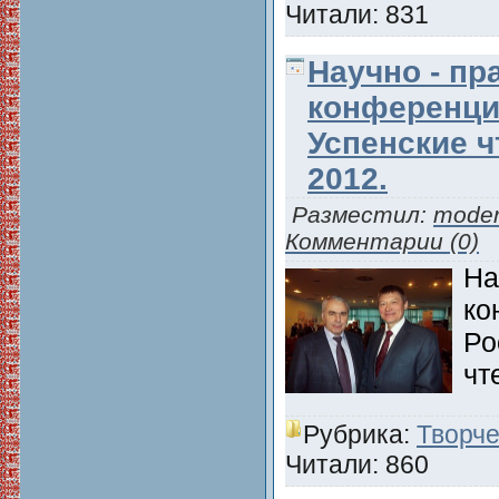
Читали: 831
Научно - пр
конференци
Успенские ч
2012.
Разместил:
moder
Комментарии (0)
На
ко
Ро
чт
Рубрика:
Творче
Читали: 860