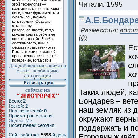
Читали: 1595
А.Е.Бондар
Разместил:
admin
(0)
Ес
хо
сл
Для добавления записи на
стене - необходима
хо
авторизация
пр
Таких людей, ка
Бондарев – вет
Всего:
2
Гостей:
2
наш земляк из 
Пользователей:
0
Просмотров сегодня:
окружают верны
Посетителей сегодня:
поддержать и п
Егорович живёт 
Сайт работает
5598
-й день