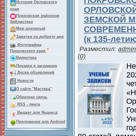
ПОКРОВСКО
История Орловского
ОРЛОВСКОЙ
края
Покровская районная
ЗЕМСКОЙ 
библиотека
СОВРЕМЕН
Мир духовный
(к 135-лети
Заметки на доброту дня
Фотографии
Разместил:
admin
Покровского края
(0)
Видеотека
Не
Поездки и заседания
Доска объявлений
20
Новости
че
О сайте "Мастера"
«Н
Обратная связь
Ор
RSS - лента
Го
Виджет для Яндекса
Ун
Приложение для Android
го