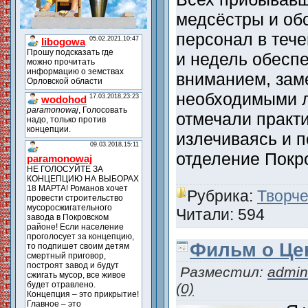
медсёстры и о
персонал в тече
и недель обесп
вниманием, зам
необходимыми л
отмечали практи
излечиваясь и 
отделение Пок
Рубрика:
Творче
Читали: 594
Фильм о Це
Разместил:
admin
(0)