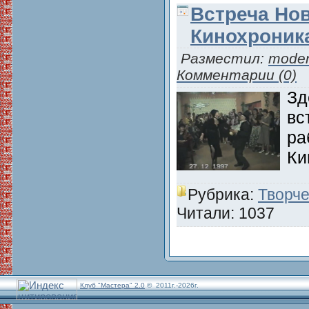
Встреча Нов
Кинохроник
Разместил:
moder
Комментарии (0)
Зд
вс
ра
Ки
Рубрика:
Творче
Читали: 1037
Клуб "Мастера" 2.0
© 2011г.-2026г.