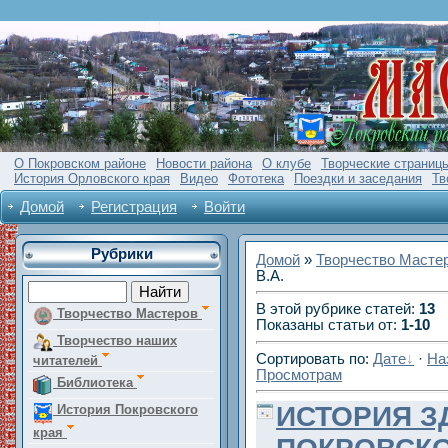
О Покровском районе
Новости района
О клубе
Творческие страниц
История Орловского края
Видео
Фототека
Поездки и заседания
Тв
Домой
Регистрация
Войти
Рубрики
Домой
»
Творчество Масте
В.А.
В этой рубрике статей
:
13
Творчество Мастеров
Показаны статьи от
:
1-10
Творчество наших
Сортировать по
:
Дате
·
На
читателей
Просмотрам
Библиотека
ИСТОРИЯ З
История Покровского
края