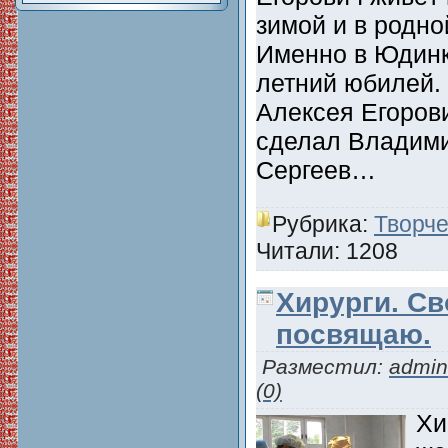
зимой и в родно
Именно в Юдинк
летний юбилей.
Алексея Егоров
сделал Владими
Сергеев…
Рубрика:
Творче
Читали: 1208
Хирурги. С
посвящаю.
Разместил:
admin
(0)
Хи