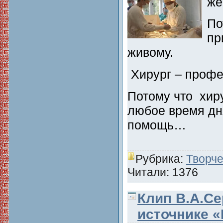
же
По
пр
живому.
Хирург – профе
Потому что хиру
любое время дня
помощь…
Рубрика:
Творче
Читали: 1376
Клип В.А.Се
источнике 