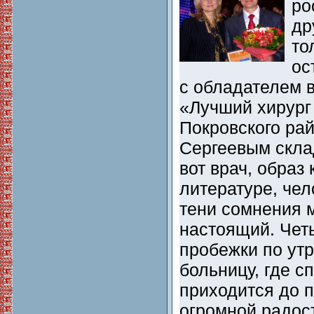
ро
др
то
ос
с обладателем 
«Лучший хирург
Покровского ра
Сергеевым скла
вот врач, образ 
литературе, чел
тени сомнения 
настоящий. Чет
пробежки по утр
больницу, где с
приходится до п
огромной радос