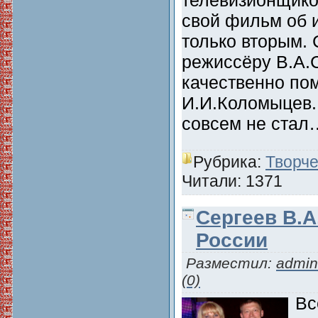
свой фильм об и
только вторым. 
режиссёру В.А.
качественно по
И.И.Коломыцев.
совсем не стал
Рубрика:
Творче
Читали: 1371
Сергеев В.А
России
Разместил:
admin
(0)
Вс