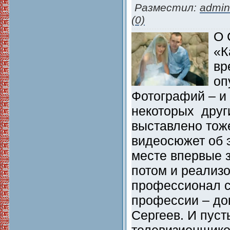
Разместил:
admin
(0)
О 
«К
вр
оп
Фотографий – и 
некоторых друг
выставлено тоже
видеосюжет об 
месте впервые 
потом и реализ
профессионал с
профессии – до
Сергеев. И пусть
телевизионщико