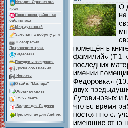
История Орловского
О 
края
на
Покровская районная
библиотека
св
Мир духовный
мн
Заметки на доброту дня
св
Фотографии
помещён в книг
Покровского края
Видеотека
фамилий» (Т.1, с
Поездки и заседания
последних мате
Доска объявлений
имении помещик
Новости
Фёдоровка» (10.
О сайте "Мастера"
двух предыдущи
Обратная связь
Лутовиновых и 
RSS - лента
что во время ра
Виджет для Яндекса
постоянно случ
Приложение для Android
имеющие отноше