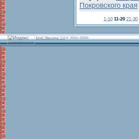
Покровского края
1-10
11-20
21-30
Клуб "Мастера" 2.0
© 2011г.-2026г.