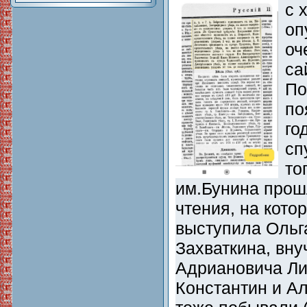
с 
оп
оч
са
По
по
го
сп
то
им.Бунина прош
чтения, на кото
выступила Ольг
Захваткина, вн
Адриановича Ли
Константин и А