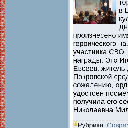
то
в 
ку
Дн
произнесено им
героического на
участника СВО,
награды. Это И
Евсеев, житель
Покровской сре
сожалению, орд
удостоен посмер
получила его се
Николаевна Ми
Рубрика:
Совре