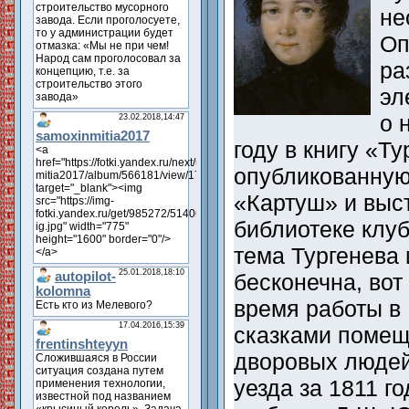
не
Оп
ра
эл
о 
году в книгу «Ту
опубликованную
«Картуш» и выс
библиотеке клу
тема Тургенева 
бесконечна, вот
время работы в
сказками помещ
дворовых людей
уезда за 1811 