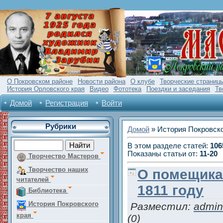
О Покровском районе
Новости района
О клубе
Творческие страниц
История Орловского края
Видео
Фототека
Поездки и заседания
Тв
Домой
Регистрация
Войти
Рубрики
Домой
»
История Покровско
В этом разделе статей
:
106
Показаны статьи от
:
11-20
Творчество Мастеров
Творчество наших
О помещика
читателей
1811 году
Библиотека
История Покровского
Разместил:
admin
края
(0)