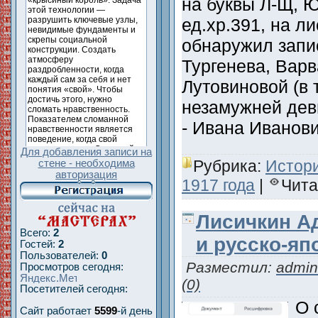
на буквы Л-Щ, Ю
ед.хр.391, на ли
обнаружил запи
Тургенева, Вар
Лутовиновой (в 
незамужней деви
- Ивана Ивано
Для добавления записи на
Рубрика:
Истори
стене - необходима
авторизация
1917 года
|
Чита
Лисичкин А
Всего:
2
и русско-яп
Гостей:
2
Пользователей:
0
Разместил:
admin
Просмотров сегодня:
(0)
Посетителей сегодня:
О 
Сайт работает
5599
-й день