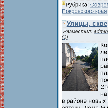
Рубрика:
Совре
Покровского края
Улицы, скв
Разместил:
admin
(0)
Ко
ле
пл
ра
пл
по
Эт
на
в районе новых 
аптеки, Дома бы