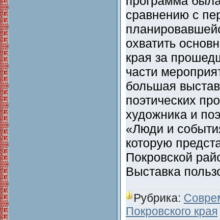
программа была
сравнению с пе
планировавшейс
охватить основ
края за прошед
части мероприя
большая выстав
поэтических про
художника и по
«Люди и событи
которую предста
Покровской рай
Выставка поль
Рубрика:
Совре
Покровского края