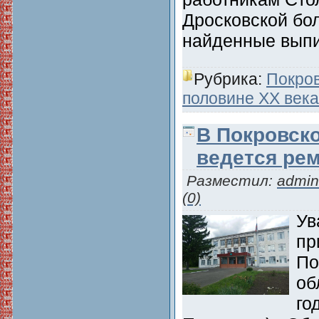
Дросковской бо
найденные вып
Рубрика:
Покров
половине XX века
В Покровск
ведется ре
Разместил:
admin
(0)
Ув
пр
По
об
го