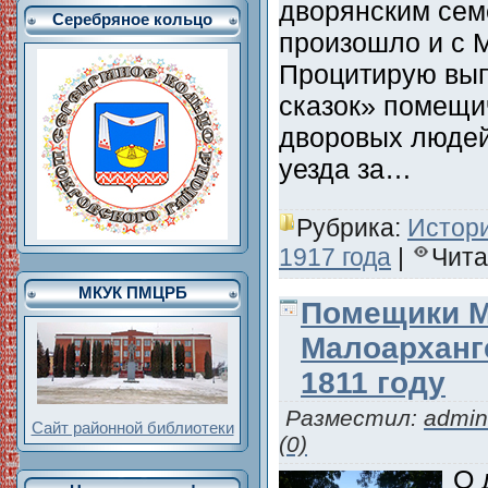
дворянским сем
Серебряное кольцо
произошло и с 
Процитирую вып
сказок» помещи
дворовых людей
уезда за…
Рубрика:
Истори
1917 года
|
Чита
МКУК ПМЦРБ
Помещики М
Малоарханг
1811 году
Разместил:
admin
Сайт районной библиотеки
(0)
О 