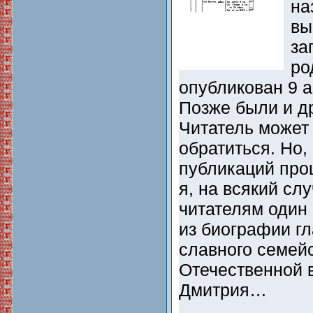
на
вы
за
ро
опубликован 9 а
Позже были и д
Читатель может 
обратиться. Но,
публикаций про
я, на всякий сл
читателям один
из биографии гл
славного семейс
Отечественной в
Дмитрия…