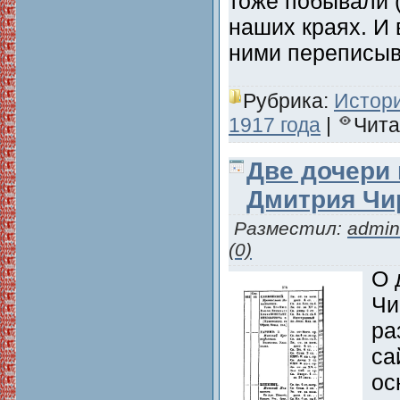
тоже побывали 
наших краях. И 
ними переписы
Рубрика:
Истори
1917 года
|
Чита
Две дочери
Дмитрия Чи
Разместил:
admin
(0)
О 
Чи
ра
са
ос