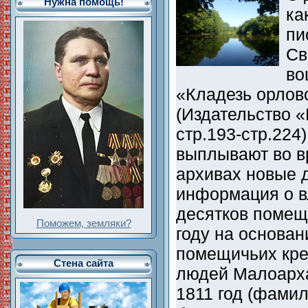
Нужна помощь!
ка
пи
Св
во
«Кладезь орлов
(Издательство «
стр.193-стр.224)
выплывают во в
архивах новые 
информация о в
десятков помещ
Поможем, земляки?
году на основан
помещичьих кре
Стена сайта
людей Малоарха
1811 год (фами