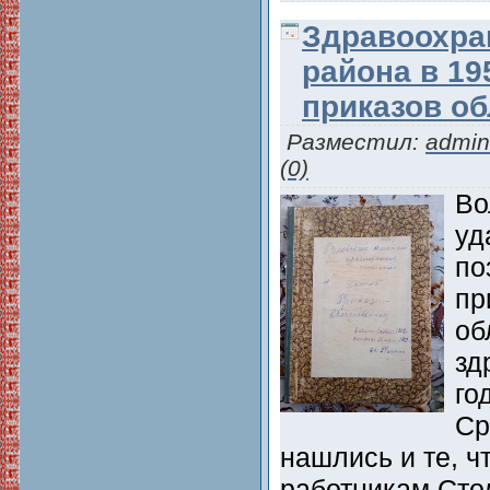
Здравоохра
района в 19
приказов о
Разместил:
admin
(0)
Во
уд
по
пр
об
зд
го
Ср
нашлись и те, ч
работникам Сто