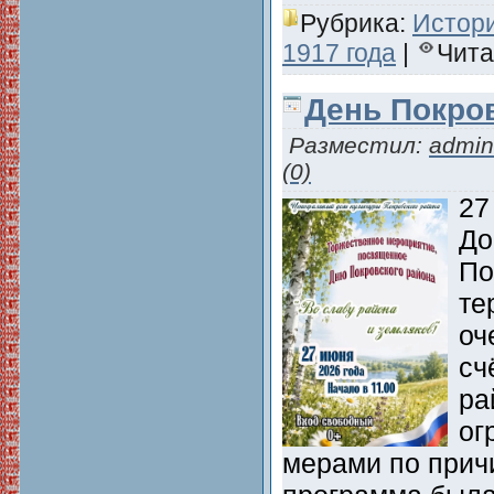
Рубрика:
Истори
1917 года
|
Чита
День Покров
Разместил:
admin
(0)
27
До
По
те
оч
сч
ра
ог
мерами по прич