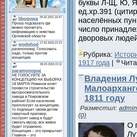
буквы Л-Щ, Ю, Я
ед.хр.391 (цити
населённых пунк
число принадл
дворовых люде
Рубрика:
Истори
1917 года
|
Чита
Владения Л
Малоарханг
1811 году
Разместил:
admin
(0)
О 
Лу