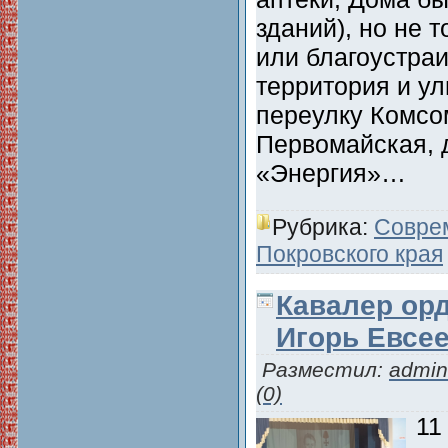
зданий), но не 
или благоустра
территория и ул
переулку Комсо
Первомайская, 
«Энергия»…
Рубрика:
Совре
Покровского края
Кавалер ор
Игорь Евсе
Разместил:
admin
(0)
11