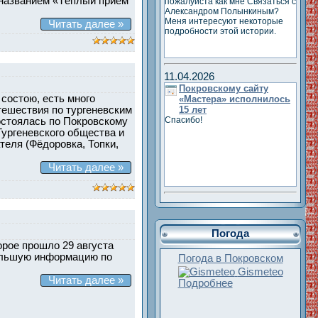
 названием «Тёплый приём
пожалуйста как мне Связаться с
Александром Полынкиным?
Меня интересуют некоторые
Читать далее »
подробности этой истории.
11.04.2026
Покровскому сайту
 состою, есть много
«Мастера» исполнилось
15 лет
тешествия по тургеневским
Спасибо!
состоялась по Покровскому
Тургеневского общества и
теля (Фёдоровка, Топки,
Читать далее »
Погода
орое прошло 29 августа
ебольшую информацию по
Погода в Покровском
Gismeteo
Читать далее »
Подробнее