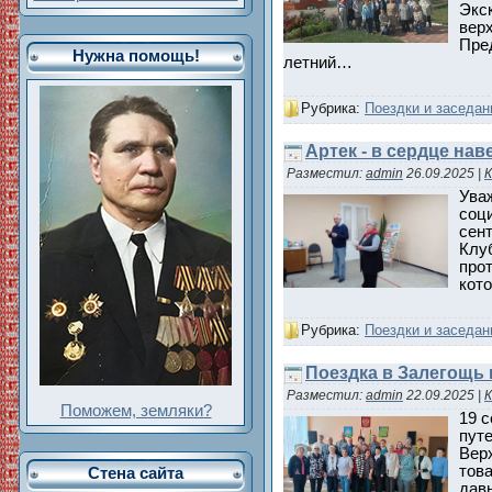
Экс
вер
Пред
Нужна помощь!
летний…
Рубрика:
Поездки и заседан
Артек - в сердце нав
Разместил:
admin
26.09.2025
|
К
Ува
соци
сен
Клу
прот
кот
Рубрика:
Поездки и заседан
Поездка в Залегощь
Разместил:
admin
22.09.2025
|
К
Поможем, земляки?
19 
путе
Вер
тов
Стена сайта
давн