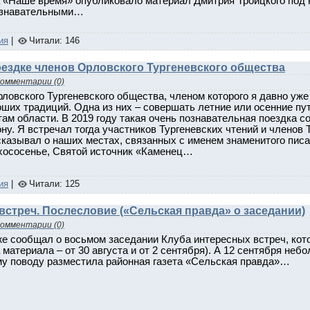
а «Наше время» опубликовало материал Дмитрия Троицкого под
ознавательными…
ия
|
Читали: 146
оездке членов Орловского Тургеневского общества
омментарии (0)
ловского Тургеневского общества, членом которого я давно уже
оших традиций. Одна из них – совершать летние или осенние пу
ам области. В 2019 году такая очень познавательная поездка 
ну. Я встречал тогда участников Тургеневских чтений и членов 
казывал о наших местах, связанных с именем знаменитого писа
хососенье, Святой источник «Каменец…
ия
|
Читали: 125
встреч. Послесловие («Сельская правда» о заседании)
омментарии (0)
же сообщал о восьмом заседании Клуба интересных встреч, кот
 материала – от 30 августа и от 2 сентября). А 12 сентября н
му поводу разместила районная газета «Сельская правда»…