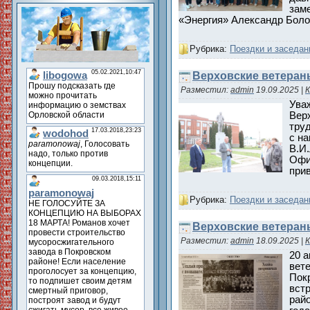
зам
«Энергия» Александр Болот
Рубрика:
Поездки и заседан
Верховские ветераны
Разместил:
admin
19.09.2025
|
К
Ува
Вер
тру
с н
В.И
Офи
при
Рубрика:
Поездки и заседан
Верховские ветераны
Разместил:
admin
18.09.2025
|
К
20 а
вет
Пок
вст
райо