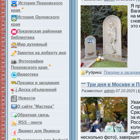
История Покровского
Я п
края
Вага
на 
История Орловского
снов
края
это
Покровская районная
библиотека
Мир духовный
Заметки на доброту дня
Фотографии
Покровского края
Рубрика:
Поездки и заседан
Видеотека
Поездки и заседания
Три дня в Москве и 
Доска объявлений
Разместил:
admin
07.10.2025
|
К
Новости
Уваж
О сайте "Мастера"
Сер
Сраз
Обратная связь
за и
Росс
RSS - лента
коли
Виджет для Яндекса
дру
несколько фото), завершит