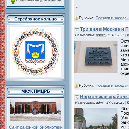
Приложение для Android
…
Рубрика:
Поездки и заседан
Серебряное кольцо
Три дня в Москве и 
Разместил:
admin
06.10.2025
|
К
Окт
я пи
заме
что
Мин
арх
книг
окр
Рубрика:
Поездки и заседан
МКУК ПМЦРБ
Верховская «районка
Разместил:
admin
27.09.2025
|
К
26 с
Пок
(Ал
рай
мы в
Сайт районной библиотеки