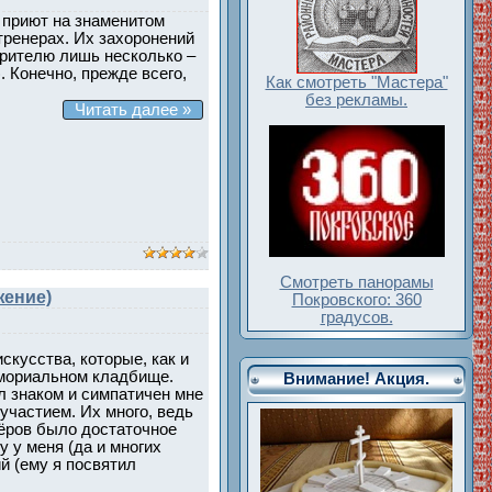
 приют на знаменитом
тренерах. Их захоронений
зрителю лишь несколько –
. Конечно, прежде всего,
Как смотреть "Мастера"
без рекламы.
Читать далее »
Смотреть панорамы
жение)
Покровского: 360
градусов.
скусства, которые, как и
емориальном кладбище.
Внимание! Акция.
ыл знаком и симпатичен мне
участием. Их много, ведь
сёров было достаточное
 у меня (да и многих
й (ему я посвятил