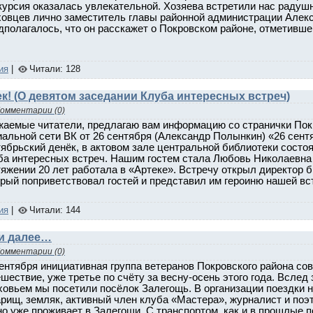
курсия оказалась увлекательной. Хозяева встретили нас радуш
ховцев лично заместитель главы районной администрации Алекс
полагалось, что он расскажет о Покровском районе, отметивше
ия
|
Читали: 128
ек! (О девятом заседании Клуба интересных встреч)
омментарии (0)
жаемые читатели, предлагаю вам информацию со странички Пок
альной сети ВК от 26 сентября (Александр Полынкин) «26 сентя
тябрьский денёк, в актовом зале центральной библиотеки состо
ба интересных встреч. Нашим гостем стала Любовь Николаевна 
яжении 20 лет работала в «Артеке». Встречу открыл директор 
орый поприветствовал гостей и представил им героиню нашей в
ия
|
Читали: 144
 и далее…
омментарии (0)
сентября инициативная группа ветеранов Покровского района с
шествие, уже третье по счёту за весну-осень этого года. Вслед
ховьем мы посетили посёлок Залегощь. В организации поездки 
арищ, земляк, активный член клуба «Мастера», журналист и поэ
о уже проживает в Залегощи. С транспортом, как и в прошлые п