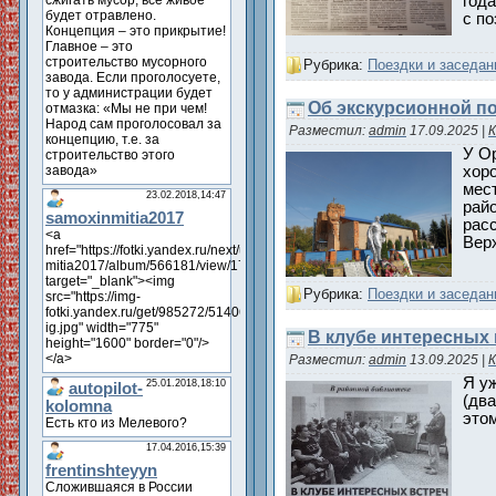
год
с п
Рубрика:
Поездки и заседан
Об экскурсионной п
Разместил:
admin
17.09.2025
|
К
У Ор
хор
мест
райо
расс
Вер
Рубрика:
Поездки и заседан
В клубе интересных 
Разместил:
admin
13.09.2025
|
К
Я у
(два
это