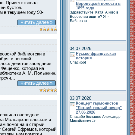
но. Приветствовал
Воровуцкой волости в
ей Кустов.
1895 году
м в текущем году 90-
Здравствуйте, Катя! А кого в
Ворово вы ищите? Я -
Бабаевых
Читать далее »
04.07.2026
Русско-французская
ровской библиотеки в
история
бря, в погожий
Спасибо!
ялось девятое заседание
Фещенко, которая на
библиотеки А. М. Полынкин,
стречи…
Читать далее »
03.07.2026
Концерт гармонистов
"Летний теплый вечер"
27.06.2026
овершила очередное
Спасибо большое Александр
 за Малоархангельском и
Михайлович 🤝
нам помог наш старый
т Сергей Ефремов, который
оездки, нам помогли