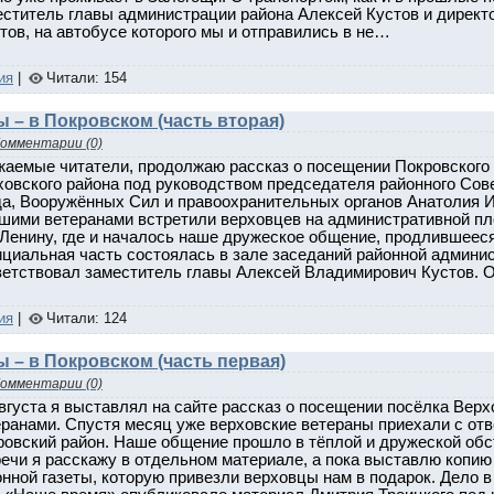
еститель главы администрации района Алексей Кустов и дирек
ов, на автобусе которого мы и отправились в не…
ия
|
Читали: 154
 – в Покровском (часть вторая)
омментарии (0)
жаемые читатели, продолжаю рассказ о посещении Покровского 
ховского района под руководством председателя районного Сов
да, Вооружённых Сил и правоохранительных органов Анатолия 
ашими ветеранами встретили верховцев на административной пл
.Ленину, где и началось наше дружеское общение, продлившееся
циальная часть состоялась в зале заседаний районной админис
ветствовал заместитель главы Алексей Владимирович Кустов. 
ия
|
Читали: 124
 – в Покровском (часть первая)
омментарии (0)
вгуста я выставлял на сайте рассказ о посещении посёлка Вер
еранами. Спустя месяц уже верховские ветераны приехали с от
ровский район. Наше общение прошло в тёплой и дружеской обс
речи я расскажу в отдельном материале, а пока выставлю копию
нной газеты, которую привезли верховцы нам в подарок. Дело в 