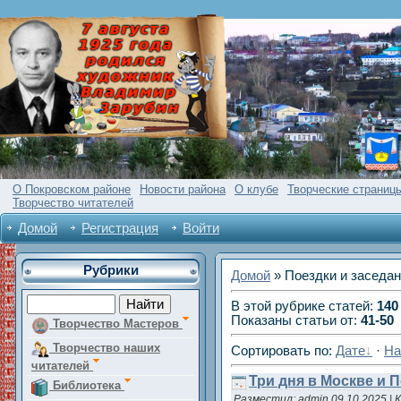
О Покровском районе
Новости района
О клубе
Творческие страниц
Творчество читателей
Домой
Регистрация
Войти
Рубрики
Домой
» Поездки и заседа
В этой рубрике статей
:
140
Показаны статьи от
:
41-50
Творчество Мастеров
Творчество наших
Сортировать по
:
Дате
·
На
читателей
Три дня в Москве и 
Библиотека
Разместил:
admin
09.10.2025
|
К