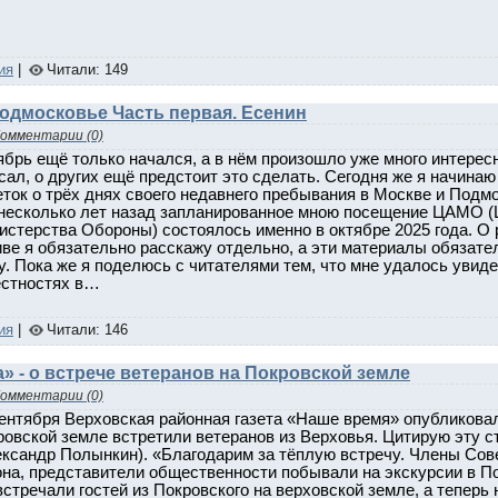
ия
|
Читали: 149
Подмосковье Часть первая. Есенин
омментарии (0)
ябрь ещё только начался, а в нём произошло уже много интерес
сал, о других ещё предстоит это сделать. Сегодня же я начин
ток о трёх днях своего недавнего пребывания в Москве и Подмо
 несколько лет назад запланированное мною посещение ЦАМО (
истерства Обороны) состоялось именно в октябре 2025 года. О 
иве я обязательно расскажу отдельно, а эти материалы обязат
у. Пока же я поделюсь с читателями тем, что мне удалось увиде
естностях в…
ия
|
Читали: 146
» - о встрече ветеранов на Покровской земле
омментарии (0)
ентября Верховская районная газета «Наше время» опубликовал
ровской земле встретили ветеранов из Верховья. Цитирую эту 
ександр Полынкин). «Благодарим за тёплую встречу. Члены Сов
она, представители общественности побывали на экскурсии в По
стречали гостей из Покровского на верховской земле, а теперь 