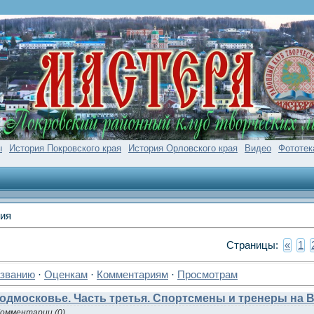
ы
История Покровского края
История Орловского края
Видео
Фототек
ния
Страницы
:
«
1
званию
·
Оценкам
·
Комментариям
·
Просмотрам
Подмосковье. Часть третья. Спортсмены и тренеры на 
омментарии (0)