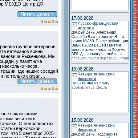
тор МБУДО Центр ДО
Читать далее »
17.06.2026
Русско-французская
история
Добрый день, Александр!
Спасибо Вам за оценку. Я - та
самая MIA60. После публикации
Вами в 2020 Вашей заметки
района группой ветеранов
многое изменилось на Форуме
ета ветеранов войны,
ВГД. Даю ссылку на мой пост
Ивановича Рыженкова. Мы
https://forum.vgd.ru/post/1065/balab
ощади, у памятника
Отец Ахилла Виаллата
 несколько часов.
официально женился на
15.06.2026
трации, где наших соседей
Габриэль-Анне-Марии Ренго -
Четыре ливенских
сестре жены художника Клода
Он не только сказал…
фамилии
Монэ. И определены родители
Читать далее »
Пишите мне на почту:
Вашего героя Ивана
apolinkin@yandex.ru
Александровича Глебова
ховье покровскими
ветным визитом в
15.06.2026
тановке. О подробностях
Четыре ливенских
 статьи верховской
фамилии
том, что 5 сентября 2025
Добрый день! Подскажите