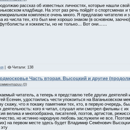
родолжаю рассказ об известных личностях, которые нашли свой
ньковском кладбище. На этот раз речь пойдёт о спортсменах и 
мемориальном комплексе очень много. Я предлагаю читателю и 
а из числа тех, кто был мне хорошо знаком (в основном, заочно)
 футболисты и хоккеисты, но не только… Вот они……
ия
|
Читали: 138
Подмосковье Часть вторая. Высоцкий и другие (продол
омментарии (0)
аемый читатель, а теперь я представлю тебе других деятелей и
гей Есенин, удостоились чести упокоиться на Ваганьковском м
у скажу, что я покажу памятники тех, кто, в первую очередь, б
х деятельность: кого я читал, слушал или смотрел фильмы с их 
ия велика и многообразна, писателей, поэтов, артистов, режис
чество, но истинно народную любовь заслужили не все. Поэтому
гих) на первом месте здесь будет Владимир Семёнович Высоцки
 эту