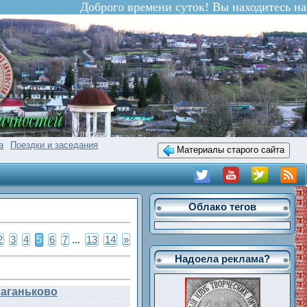
Доброго времени суток! Вы находитесь на са
а
Поездки и заседания
Материалы старого сайта
Облако тегов
2
3
4
5
6
7
...
13
14
»
Надоела реклама?
Ваганьково