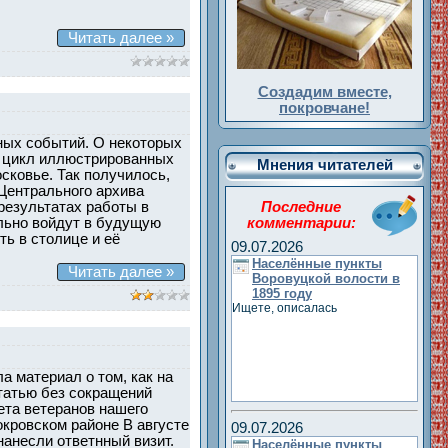
Читать далее »
Создадим вместе,
покровчане!
ных событий. О некоторых
аю цикл иллюстрированных
Мнения читателей
сковье. Так получилось,
Центрального архива
результатах работы в
Последние
ельно войдут в будущую
комментарии:
ть в столице и её
09.07.2026
Населённые пункты
Читать далее »
Воровуцкой волости в
1895 году
Ищете, описалась
а материал о том, как на
статью без сокращений
ета ветеранов нашего
кровском районе В августе
09.07.2026
нанесли ответнный визит.
Населённые пункты