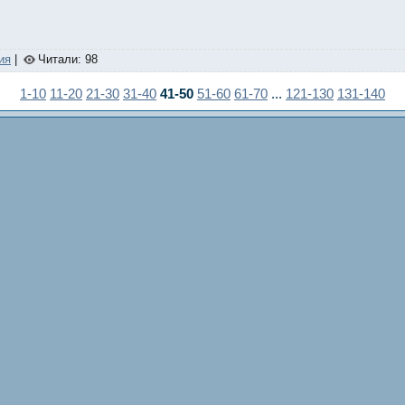
ия
|
Читали: 98
1-10
11-20
21-30
31-40
41-50
51-60
61-70
...
121-130
131-140