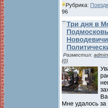
Рубрика:
Поездк
96
Три дня в М
Подмосковье
Новодевичи
Политическ
Разместил:
admin
(0)
Ув
ра
не
за
Ва
Мне удалось за