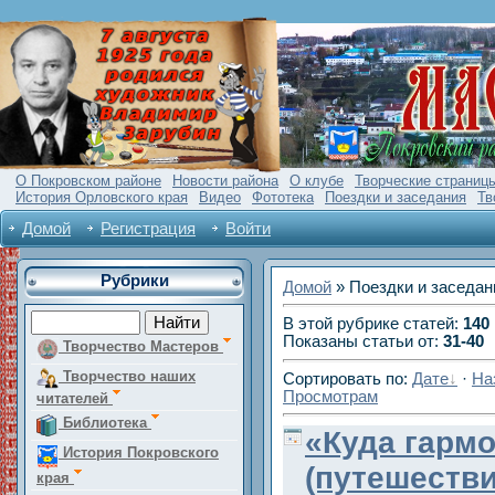
О Покровском районе
Новости района
О клубе
Творческие страниц
История Орловского края
Видео
Фототека
Поездки и заседания
Тв
Домой
Регистрация
Войти
Рубрики
Домой
» Поездки и заседан
В этой рубрике статей
:
140
Показаны статьи от
:
31-40
Творчество Мастеров
Творчество наших
Сортировать по
:
Дате
·
На
Просмотрам
читателей
Библиотека
«Куда гармо
История Покровского
(путешеств
края