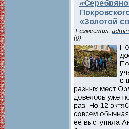
«Серебряно
Покровского
«Золотой с
Разместил:
admin
(0)
По
до
По
уч
с 
разных мест Ор
довелось уже п
раз. Но 12 октя
совсем обычная
её выступила Ан