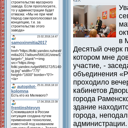
Ув
се
ма
ок
в 
Десятый очерк 
котором мне до
участие, - засе
объединения «Р
проходило вече
кабинетов Двор
города Раменск
здание находит
города, неподал
администрации.