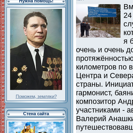
Нужна помощь!
Вм
24
сл
ко
я 
очень и очень д
протяжённостью
километров по 
Центра и Север
страны. Инициа
гармонист, баян
Поможем, земляки?
композитор Анд
участниками - ав
Стена сайта
Валерий Анашки
путешествовавш