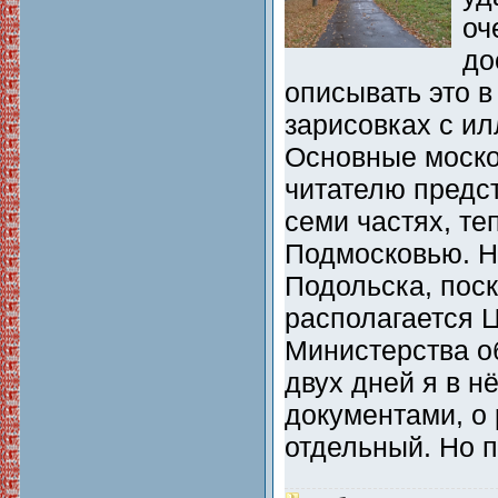
оч
до
описывать это 
зарисовках с и
Основные моско
читателю предс
семи частях, те
Подмосковью. Н
Подольска, пос
располагается 
Министерства о
двух дней я в н
документами, о 
отдельный. Но