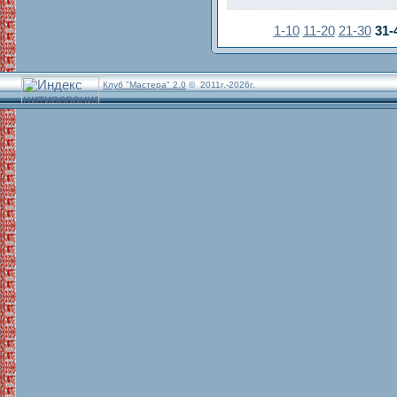
1-10
11-20
21-30
31-
Клуб "Мастера" 2.0
© 2011г.-2026г.