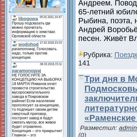
Андреем. Повод
65-летний юбил
Рыбина, поэта, 
Андрей Воробьё
песен. Живёт 
Рубрика:
Поездк
141
Три дня в М
Подмосковье
заключител
литературн
«Раменские
Разместил:
admin
(0)