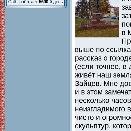
Сайт работает
5600
-й день
за
за
по
в 
Пр
выше по ссылкам
рассказ о город
(если точнее, в
живёт наш земл
Зайцев. Мне дов
и в этом замеча
несколько часов
неизгладимого в
чисто и огромно
скульптур, кото