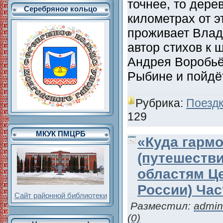
точнее, то дере
Серебряное кольцо
километрах от эт
проживает Влад
автор стихов к 
Андрея Воробьё
Рыбине и пойдё
Рубрика:
Поездк
129
МКУК ПМЦРБ
«Куда гармо
(путешеств
областям Ц
России) Час
Сайт районной библиотеки
Разместил:
admin
(0)