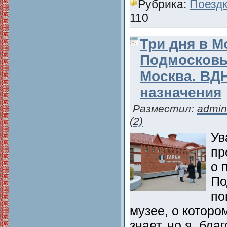
Рубрика:
Поездк
110
Три дня в М
Подмосковь
Москва. ВДН
назначения
Разместил:
admin
(2)
Ув
пр
о 
По
по
музее, о которо
знает, но я, бл