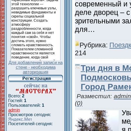
современный и 
деле дворец – с
зрительными з
для…
Рубрика:
Поездк
214
Для добавления записи на
Три дня в М
стене - необходима
авторизация
Подмосковье
Город Раме
Разместил:
admin
Всего:
2
Гостей:
1
(0)
Пользователей:
1
admin
Ув
Просмотров сегодня:
ме
Посетителей сегодня:
я 