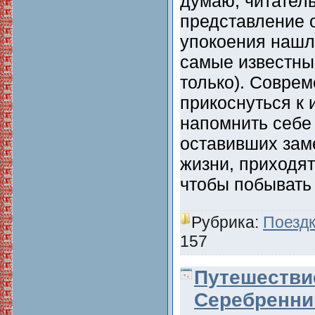
думаю, читател
представление о
упокоения нашл
самые известны
только). Совре
прикоснуться к
напомнить себе 
оставивших зам
жизни, приходят
чтобы побывать
Рубрика:
Поездк
157
Путешестви
Серебренни