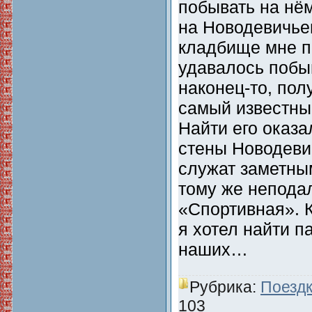
побывать на нё
на Новодевичь
кладбище мне п
удавалось побыв
наконец-то, пол
самый известны
Найти его оказа
стены Новодеви
служат заметны
тому же неподал
«Спортивная». К
я хотел найти п
наших…
Рубрика:
Поездк
103