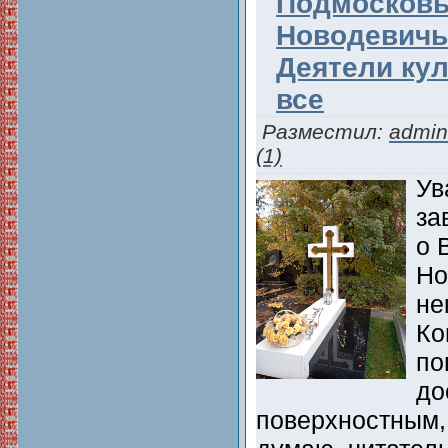
Подмосковье
Новодевичь
Деятели кул
все
Разместил:
admin
(1)
Ув
за
о 
Но
не
Ко
по
до
поверхностным, 