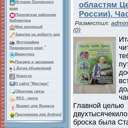
История Орловского
областям Ц
края
России). Ча
Покровская районная
библиотека
Разместил:
admin
Мир духовный
(0)
Заметки на доброту дня
Ит
Фотографии
чи
Покровского края
те
Видеотека
Поездки и заседания
пу
Доска объявлений
до
Новости
вс
О сайте "Мастера"
до
Обратная связь
ча
RSS - лента
Главной целью
Виджет для Яндекса
двухтысячекило
Приложение для Android
броска была Ста