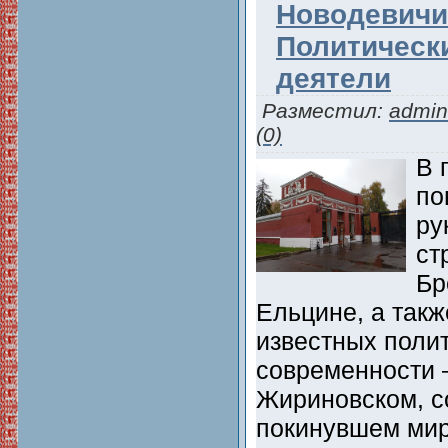
Новодевичи
Политическ
деятели
Разместил:
admin
(0)
В 
по
ру
ст
Бр
Ельцине, а такж
известных поли
современности 
Жириновском, с
покинувшем мир