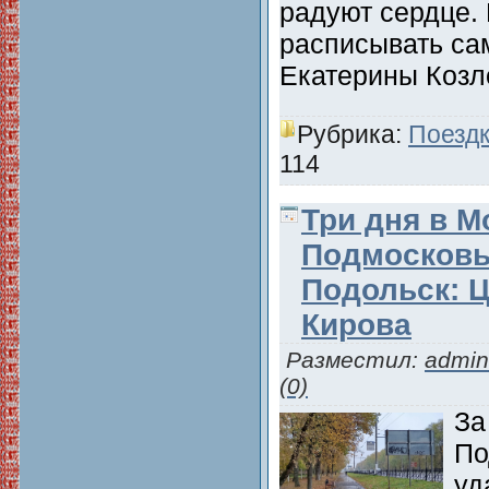
радуют сердце.
расписывать са
Екатерины Козл
Рубрика:
Поездк
114
Три дня в М
Подмосковь
Подольск: 
Кирова
Разместил:
admin
(0)
За
По
уд