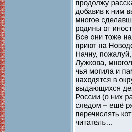
продолжу расска
добавив к ним 
многое сделавш
родины от иност
Все они тоже н
приют на Новод
Начну, пожалуй
Лужкова, много
чья могила и па
находятся в ок
выдающихся дея
России (о них р
следом – ещё р
перечислять кот
читатель…