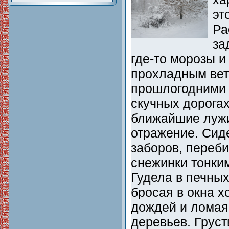
эт
Ра
за
где-то морозы и
прохладным вет
прошлогодними 
скучных дорогах
ближайшие лужи
отражение. Сид
заборов, переби
снежинки тонки
Гудела в печных
бросая в окна 
дождей и ломая
деревьев. Грус