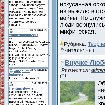
искусанная оск
не выжило в ст
войны. Но случ
люди вернулись,
мифическая…
Рубрика:
Творче
Читали: 661
Внучке Любе
Разместил:
admin
(0)
Об
не
ру
Зв