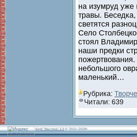
на изумруд уже
травы. Беседка,
светятся разноц
Село Столбецкое
стоял Владимир
наши предки ст
пожертвования.
небольшого овр
маленький…
Рубрика:
Творче
Читали: 639
Клуб "Мастера" 2.0
© 2011г.-2026г.