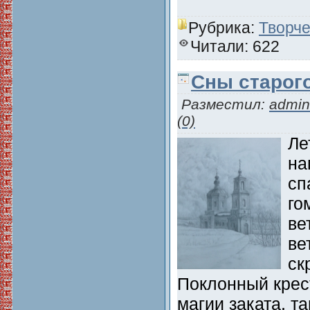
Рубрика:
Творче
Читали: 622
Сны старог
Разместил:
admin
(0)
Ле
на
сп
го
ве
ве
ск
Поклонный крес
магии заката, т