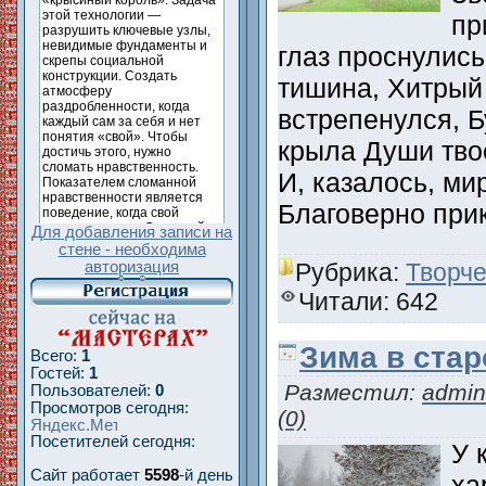
пр
глаз проснулись
тишина, Хитрый 
встрепенулся, Б
крыла Души тво
И, казалось, ми
Благоверно при
Для добавления записи на
стене - необходима
Рубрика:
Творче
авторизация
Читали: 642
Зима в стар
Всего:
1
Гостей:
1
Разместил:
admin
Пользователей:
0
Просмотров сегодня:
(0)
Посетителей сегодня:
У 
Сайт работает
5598
-й день
ха