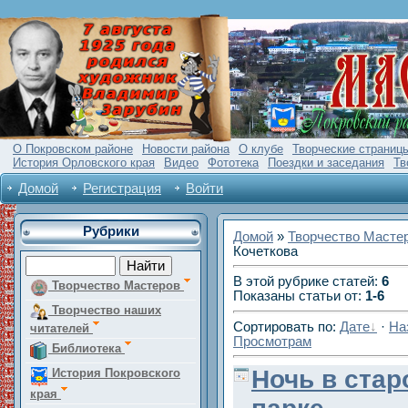
О Покровском районе
Новости района
О клубе
Творческие страниц
История Орловского края
Видео
Фототека
Поездки и заседания
Тв
Домой
Регистрация
Войти
Рубрики
Домой
»
Творчество Масте
Кочеткова
В этой рубрике статей
:
6
Творчество Мастеров
Показаны статьи от
:
1-6
Творчество наших
Сортировать по
:
Дате
·
На
читателей
Просмотрам
Библиотека
Ночь в ста
История Покровского
края