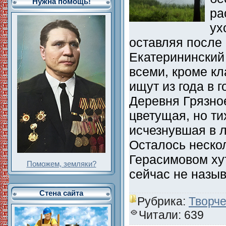
Нужна помощь!
ра
ух
оставляя после 
Екатерининский 
всеми, кроме кл
ищут из года в г
Деревня Грязно
цветущая, но ти
исчезнувшая в 
Осталось неско
Герасимовом хут
Поможем, земляки?
сейчас не назы
Стена сайта
Рубрика:
Творче
Читали: 639