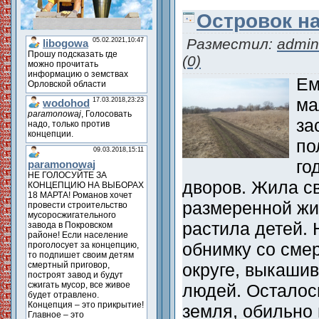
Островок н
Разместил:
admin
(0)
Ем
ма
за
по
го
дворов. Жила с
размеренной жи
растила детей. 
обнимку со сме
округе, выкаши
людей. Осталось
земля, обильно 