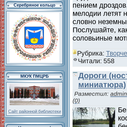
пением дроздов
Серебряное кольцо
мелодии летят н
словно неземны
Послушайте, ка
соловьиные мо
Рубрика:
Творче
Читали: 558
Дороги (нос
МКУК ПМЦРБ
миниатюра)
Разместил:
admin
(0)
Бе
Сайт районной библиотеки
ко
бе