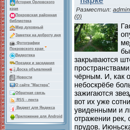
парке
История Орловского
Разместил:
admin
края
Покровская районная
(0)
библиотека
Га
Мир духовный
оп
Заметки на доброту дня
ме
Фотографии
Покровского края
бы
Видеотека
закрываются ш
Поездки и заседания
пространствами
Доска объявлений
чёрным. И, как о
Новости
небоскрёбе бол
О сайте "Мастера"
зажигаются зве
Обратная связь
вот их уже сот
RSS - лента
Виджет для Яндекса
увиденными и л
Приложение для Android
отражении рек, 
прудов. Июньск